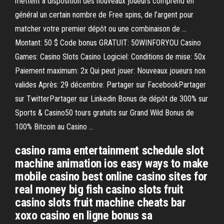
mettent à disposition des nouveaux joueurs comprend en
général un certain nombre de Free spins, de l’argent pour
matcher votre premier dépôt ou une combinaison de …
Montant: 50 $ Code bonus GRATUIT: 50WINFORYOU Casino
Games: Casino Slots Casino Logiciel: Conditions de mise: 50x
Paiement maximum: 2x Qui peut jouer: Nouveaux joueurs non
valides Après: 29 décembre: Partager sur FacebookPartager
sur TwitterPartager sur Linkedin Bonus de dépôt de 300% sur
Sports & Casino50 tours gratuits sur Grand Wild Bonus de
100% Bitcoin au Casino …
casino rama entertainment schedule slot
machine animation ios easy ways to make
mobile casino best online casino sites for
real money big fish casino slots fruit
casino slots fruit machine cheats bar
xoxo casino en ligne bonus sa