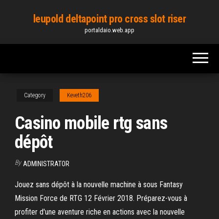
Skip
leupold deltapoint pro cross slot riser
to
portaldaio.web.app
the
content
Category
Keveth206
Casino mobile rtg sans
dépôt
By
ADMINISTRATOR
Jouez sans dépôt à la nouvelle machine à sous Fantasy
Mission Force de RTG 12 Février 2018. Préparez-vous à
profiter d'une aventure riche en actions avec la nouvelle