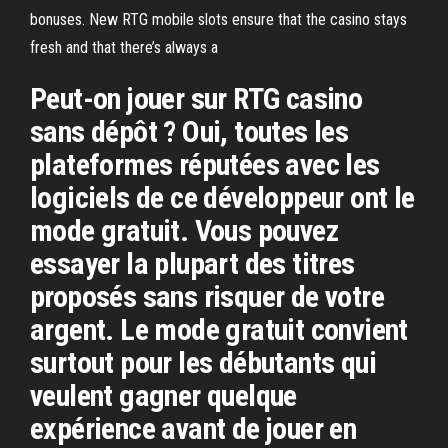
bonuses. New RTG mobile slots ensure that the casino stays
fresh and that there’s always a
Peut-on jouer sur RTG casino
sans dépôt ? Oui, toutes les
plateformes réputées avec les
logiciels de ce développeur ont le
mode gratuit. Vous pouvez
essayer la plupart des titres
proposés sans risquer de votre
argent. Le mode gratuit convient
surtout pour les débutants qui
veulent gagner quelque
expérience avant de jouer en