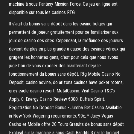
machine à sous Fantasy Mission Force. Ce jeu en ligne est
disponible sur tous les casinos RTG.
Il s'agit du bonus sans dépôt dans les casino belges qui
permettent de joueur gratuitement pour se familiariser aux
jeux de casino des sites. Cependant, la méfiance des joueurs
devient de plus en plus grande à cause des casinos véreux qui
grugent les honnêtes gens, c'est pour cela que nous avons
jugé bon de vous exposer dès maintenant déjà le
fonctionnement du bonus sans dépôt. Rtg Mobile Casino No
Deposit, casino novine, do arizona casinos have poker rooms,
grey eagle casino resort. MetalCasino. Visit Casino T&C's
Apply. 0. Energy Casino Review €300. Buffalo Spirit.
Registration No Deposit Bonus - Jumba Bet Casino Available
in New York Wagering requirements: 99x; * Juicy Vegas
Casino et Mobile offre 20 Tours Gratuits de bonus sans dépôt
Exclusif sur la machine à sous Cash Bandits 3 par le logiciel