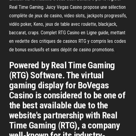
Real Time Gaming. Juicy Vegas Casino propose une sélection
complète de jeux de casino, video slots, jackpots progressifs,
vidéo poker, Keno, jeux de table avec roulette, blackjack,
baccarat, craps. Complet RTG Casino en Ligne guide, mettant
en vedette des critiques de casinos RTG y compris les codes
de bonus exclusifs et sans dépôt de casino promotions.
Powered by Real Time Gaming
(RTG) Software. The virtual
gaming display for BoVegas
Casino is considered to be one of
the best available due to the
website's partnership with Real
Time Gaming (RTG), a company
well-known for its industry-