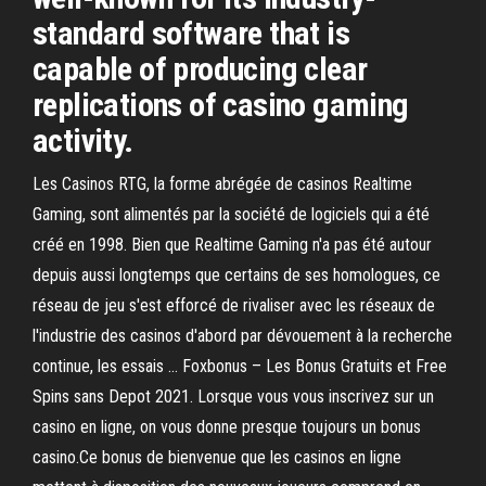
standard software that is
capable of producing clear
replications of casino gaming
activity.
Les Casinos RTG, la forme abrégée de casinos Realtime
Gaming, sont alimentés par la société de logiciels qui a été
créé en 1998. Bien que Realtime Gaming n'a pas été autour
depuis aussi longtemps que certains de ses homologues, ce
réseau de jeu s'est efforcé de rivaliser avec les réseaux de
l'industrie des casinos d'abord par dévouement à la recherche
continue, les essais … Foxbonus – Les Bonus Gratuits et Free
Spins sans Depot 2021. Lorsque vous vous inscrivez sur un
casino en ligne, on vous donne presque toujours un bonus
casino.Ce bonus de bienvenue que les casinos en ligne