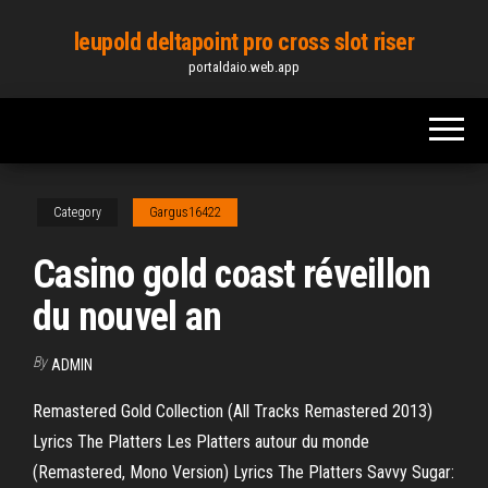
Skip
leupold deltapoint pro cross slot riser
to
portaldaio.web.app
the
content
Category
Gargus16422
Casino gold coast réveillon
du nouvel an
By
ADMIN
Remastered Gold Collection (All Tracks Remastered 2013)
Lyrics The Platters Les Platters autour du monde
(Remastered, Mono Version) Lyrics The Platters Savvy Sugar: