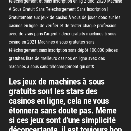
téléchargement et sans inscription en lig 2 déc. 2020 Machine
A Sous Gratuit Sans Telechargement Sans Inscription |
Gratuitement aux jeux de casino À vous de jouer donc sur les
casinos en ligne, de vérifier et de tester chaque profession
avec de vrais paris l'argent r Jeux gratuits machines à sous
casino en 2021 Machines à sous gratuites sans
téléchargement sans inscription sans dépôt 100,000 pièces
gratuites liste de meilleurs casinos en ligne avec des
machines à sous sans téléchargement qui ont&
Les jeux de machines à sous
gratuits sont les stars des
casinos en ligne, cela ne vous
étonnera sans doute pas. Même
si ces jeux sont d'une simplicité
déconcertante, il est toujours bon