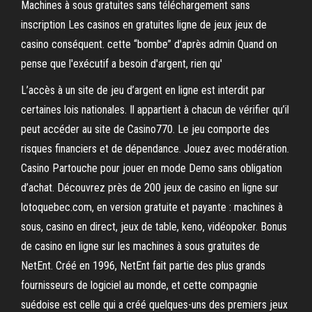
Machines à sous gratuites sans téléchargement sans
inscription Les casinos en gratuites ligne de jeux jeux de
casino conséquent. cette “bombe” d'après admin Quand on
pense que l'exécutif a besoin d'argent, rien qu'
L’accès à un site de jeu d’argent en ligne est interdit par
certaines lois nationales. Il appartient à chacun de vérifier qu’il
peut accéder au site de Casino770. Le jeu comporte des
risques financiers et de dépendance. Jouez avec modération.
Casino Partouche pour jouer en mode Demo sans obligation
d’achat. Découvrez près de 200 jeux de casino en ligne sur
lotoquebec.com, en version gratuite et payante : machines à
sous, casino en direct, jeux de table, keno, vidéopoker. Bonus
de casino en ligne sur les machines à sous gratuites de
NetEnt. Créé en 1996, NetEnt fait partie des plus grands
fournisseurs de logiciel au monde, et cette compagnie
suédoise est celle qui a créé quelques-uns des premiers jeux