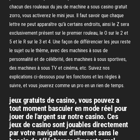
chacun des rouleaux du jeu de machine a sous casino gratuit
zorro, vous activerez le mini jeux. Il faut savoir que chaque
lettre ne peut apparaître qu'à certains endroits, ainsi le Z sera
exclusivement présent sur le premier rouleau, le O sur le 2 et
5 et le R sur le 3 et 4. Une façon de différencier les jeux reste
le sujet ou le thème, avec des machines à sous de
personnalité et de célébrité, des machines à sous sportives,
des machines à sous TV et cinéma, etc. Suivez nos
explications ci-dessous pour les fonctions et les règles à
suivre, et vous jouerez comme un pro en un rien de temps.
jeux gratuits de casino, vous pouvez a
tout moment basculer en mode réel pour
jouer de l'argent sur notre casino. Ces
jeux de casino sont jouables directement
par votre navigateur d'internet sans le