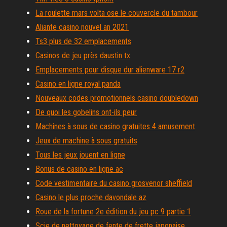
La roulette mars volta ose le couvercle du tambour
Aliante casino nouvel an 2021
Ts3 plus de 32 emplacements
Casinos de jeu près daustin tx
Emplacements pour disque dur alienware 17 r2
Casino en ligne royal panda
Nouveaux codes promotionnels casino doubledown
De quoi les gobelins ont-ils peur
Machines à sous de casino gratuites 4 amusement
Jeux de machine à sous gratuits
Tous les jeux jouent en ligne
Bonus de casino en ligne ac
Code vestimentaire du casino grosvenor sheffield
Casino le plus proche davondale az
Roue de la fortune 2e édition du jeu pc 9 partie 1
Scie de nettoyage de fente de frette japonaise