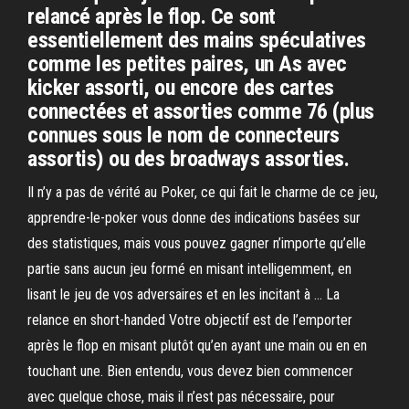
relancé après le flop. Ce sont
essentiellement des mains spéculatives
comme les petites paires, un As avec
kicker assorti, ou encore des cartes
connectées et assorties comme 76 (plus
connues sous le nom de connecteurs
assortis) ou des broadways assorties.
Il n’y a pas de vérité au Poker, ce qui fait le charme de ce jeu,
apprendre-le-poker vous donne des indications basées sur
des statistiques, mais vous pouvez gagner n’importe qu’elle
partie sans aucun jeu formé en misant intelligemment, en
lisant le jeu de vos adversaires et en les incitant à … La
relance en short-handed Votre objectif est de l’emporter
après le flop en misant plutôt qu’en ayant une main ou en en
touchant une. Bien entendu, vous devez bien commencer
avec quelque chose, mais il n’est pas nécessaire, pour