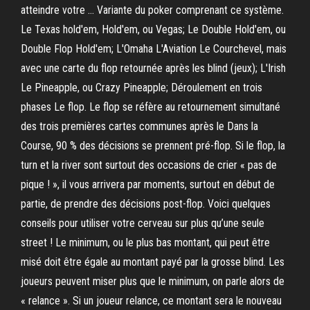
atteindre votre … Variante du poker comprenant ce système.
Le Texas hold'em, Hold'em, ou Vegas; Le Double Hold'em, ou
Double Flop Hold'em; L'Omaha L'Aviation Le Courchevel, mais
avec une carte du flop retournée après les blind (jeux); L'Irish
Le Pineapple, ou Crazy Pineapple; Déroulement en trois
phases Le flop. Le flop se réfère au retournement simultané
des trois premières cartes communes après le Dans la
Course, 90 % des décisions se prennent pré-flop. Si le flop, la
turn et la river sont surtout des occasions de crier « pas de
pique ! », il vous arrivera par moments, surtout en début de
partie, de prendre des décisions post-flop. Voici quelques
conseils pour utiliser votre cerveau sur plus qu’une seule
street ! Le minimum, ou le plus bas montant, qui peut être
misé doit être égale au montant payé par la grosse blind. Les
joueurs peuvent miser plus que le minimum, on parle alors de
« relance ». Si un joueur relance, ce montant sera le nouveau