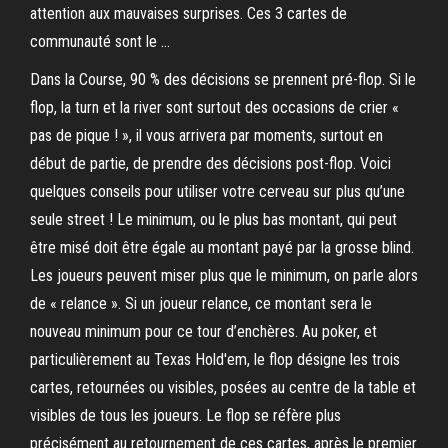
attention aux mauvaises surprises. Ces 3 cartes de
communauté sont le …
Dans la Course, 90 % des décisions se prennent pré-flop. Si le
flop, la turn et la river sont surtout des occasions de crier «
pas de pique ! », il vous arrivera par moments, surtout en
début de partie, de prendre des décisions post-flop. Voici
quelques conseils pour utiliser votre cerveau sur plus qu’une
seule street ! Le minimum, ou le plus bas montant, qui peut
être misé doit être égale au montant payé par la grosse blind.
Les joueurs peuvent miser plus que le minimum, on parle alors
de « relance ». Si un joueur relance, ce montant sera le
nouveau minimum pour ce tour d’enchères. Au poker, et
particulièrement au Texas Hold'em, le flop désigne les trois
cartes, retournées ou visibles, posées au centre de la table et
visibles de tous les joueurs. Le flop se réfère plus
précisément au retournement de ces cartes, après le premier